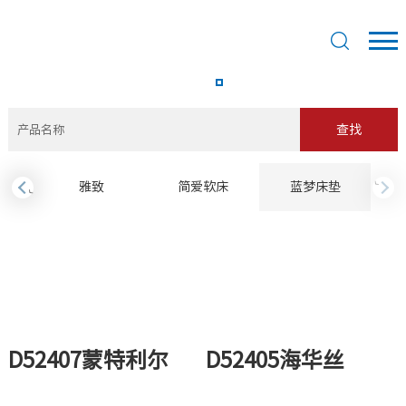
查找
›
雅致
简爱软床
蓝梦床垫
‹
D52407蒙特利尔
D52405海华丝